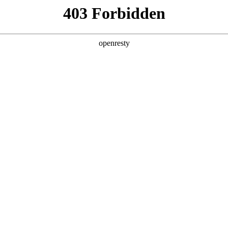
型
全球业务
新闻资讯
智能新能源
Hi4
投资者关系
人生就是博智能新能源
亚洲
更省 更远 更安全
丹 科威特 黎巴嫩 孟加拉国 马来西亚 尼泊尔 卡塔尔 沙特阿拉伯 叙利亚 泰
欧洲
预约试驾
预约试驾
 英国
美洲
牙买加 墨西哥 乌拉圭 智利