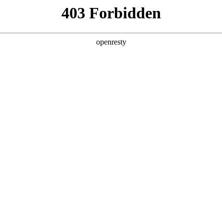
车10.04万辆，经营态势稳健
亚洲
丹 科威特 黎巴嫩 孟加拉国 马来西亚 尼泊尔 卡塔尔 沙特阿拉伯 叙利亚 泰
欧洲